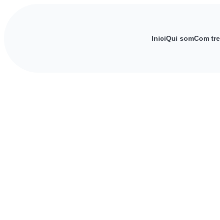
Inici
Qui som
Com tre