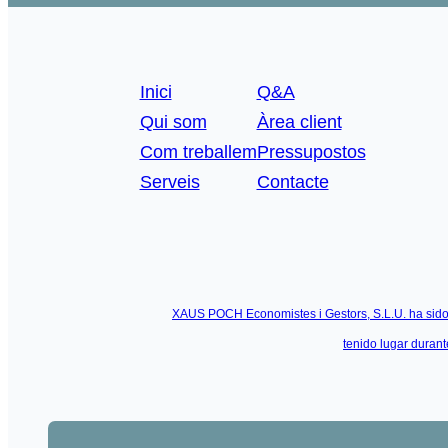
Inici
Q&A
Qui som
Àrea client
Com treballem
Pressupostos
Serveis
Contacte
XAUS POCH Economistes i Gestors, S.L.U. ha sido 
tenido lugar duran