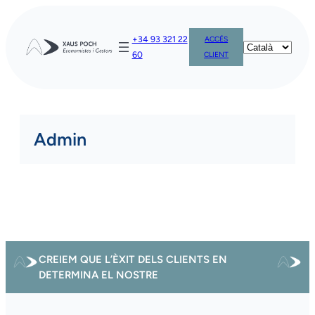
Skip
to
+34 93 321 22
ACCÉS
content
60
CLIENT
Admin
CREIEM QUE L’ÈXIT DELS CLIENTS EN
DETERMINA EL NOSTRE