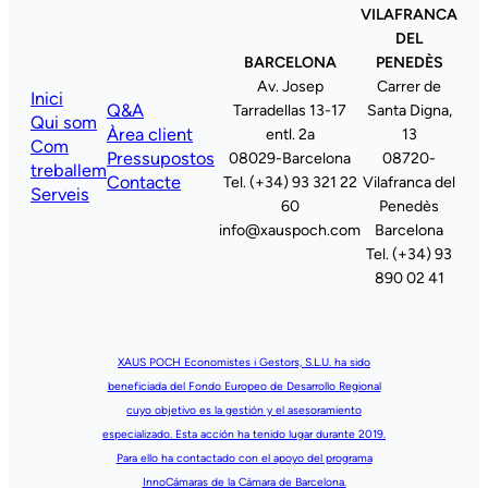
VILAFRANCA
DEL
BARCELONA
PENEDÈS
Av. Josep
Carrer de
Inici
Q&A
Tarradellas 13-17
Santa Digna,
Qui som
Àrea client
entl. 2a
13
Com
Pressupostos
08029-Barcelona
08720-
treballem
Contacte
Tel. (+34) 93 321 22
Vilafranca del
Serveis
60
Penedès
info@xauspoch.com
Barcelona
Tel. (+34) 93
890 02 41
XAUS POCH Economistes i Gestors, S.L.U. ha sido
beneficiada del Fondo Europeo de Desarrollo Regional
cuyo objetivo es la gestión y el asesoramiento
especializado. Esta acción ha tenido lugar durante 2019.
Para ello ha contactado con el apoyo del programa
InnoCámaras de la Cámara de Barcelona.